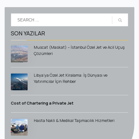
SON YAZILAR
Muscat (Maskat) – İstanbul Özel Jet ve Acil Uçuş
Çözümleri
Libya’ya Özel Jet Kiralama: İş Dünyası ve
Yatırımcılar İçin Rehber
Cost of Chartering a Private Jet
Hasta Nakli & Medikal Taşımacılık Hizmetleri