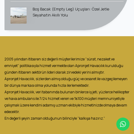
Boş Bacak (Empty Leg) Uçuşları: Özel Jetle
Seyahatin Akıllı Yolu
2005 yılından itibaren siz değerli müşterilerimize “sürat, nezaket ve
emniyet” politikasıyla hizmet vermekte olan Apronjet Havacılık kurulduğu
günden itibaren sektörün lideri olarak zirvedeki yerini almıştır.
Apronjet Havacılık, sizlerden almış olduğu güç ve cesaret ile vazgeçilemeyen
bir dünya markası olma yolunda hızla ilerlemektedir.
Apronjet Havacılık, veri tabanında bulunan binlerce iş jeti, yüzlerce helikopter
ve hava ambulans ile 7/24 hizmet veren ve %100 müşteri memnuniyetiyle
çalışmak üzere kendini adamış uzman ekibiyle hizmetinizde olmaya devam
edecektir.
En değerli şeyin zaman olduğunun bilinciyle “kalkışa hazırız.”