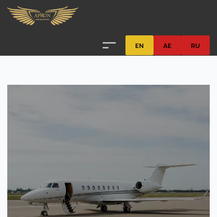
EN
AE
RU