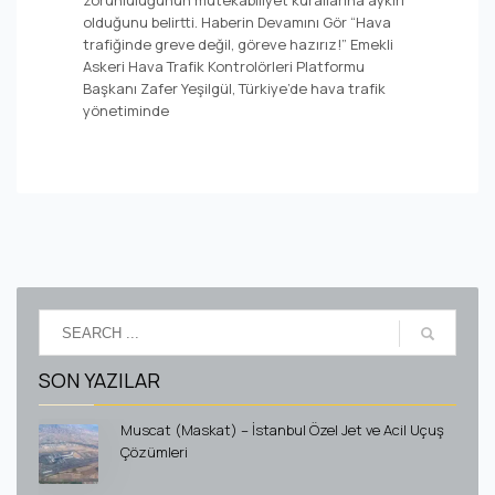
zorunluluğunun mütekabiliyet kurallarına aykırı
olduğunu belirtti. Haberin Devamını Gör “Hava
trafiğinde greve değil, göreve hazırız!” Emekli
Askeri Hava Trafik Kontrolörleri Platformu
Başkanı Zafer Yeşilgül, Türkiye’de hava trafik
yönetiminde
SON YAZILAR
Muscat (Maskat) – İstanbul Özel Jet ve Acil Uçuş
Çözümleri