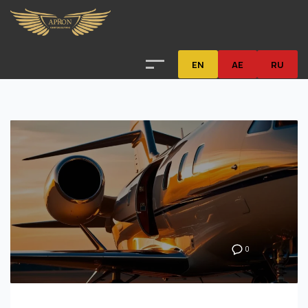
EN
AE
RU
0