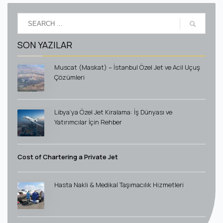
SON YAZILAR
Muscat (Maskat) – İstanbul Özel Jet ve Acil Uçuş
Çözümleri
Libya’ya Özel Jet Kiralama: İş Dünyası ve
Yatırımcılar İçin Rehber
Cost of Chartering a Private Jet
Hasta Nakli & Medikal Taşımacılık Hizmetleri