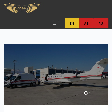
EN
AE
RU
0