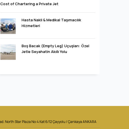
Cost of Chartering a Private Jet
Hasta Nakli & Medikal Taşımacılık
Hizmetleri
Boş Bacak (Empty Leg) Uçuşları: Özel
Jetle Seyahatin Akıllı Yolu
Cad. North Star Plaza No:4 Kat 6/12 Çayyolu / Çankaya ANKARA