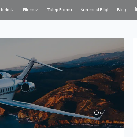
lerimiz
Filomuz
Talep Formu
Kurumsal Bilgi
Blog
İ
0