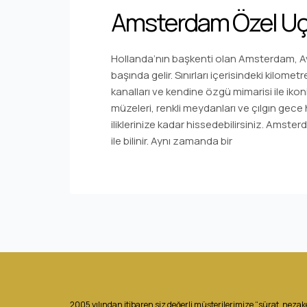
Amsterdam Özel Uç
Hollanda’nın başkenti olan Amsterdam, Avru
başında gelir. Sınırları içerisindeki kilom
kanalları ve kendine özgü mimarisi ile ikoni
müzeleri, renkli meydanları ve çılgın gec
iliklerinize kadar hissedebilirsiniz. Amste
ile bilinir. Aynı zamanda bir
2005 yılından itibaren siz değerli müşterilerimize “sürat, nezake