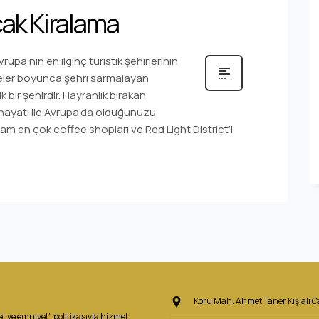
ak Kiralama
pa’nın en ilginç turistik şehirlerinin
etreler boyunca şehri sarmalayan
k bir şehirdir. Hayranlık bırakan
e hayatı ile Avrupa’da olduğunuzu
rdam en çok coffee shopları ve Red Light District’i
Koru Mah. Ahmet Taner Kışlalı 
t ve emniyet” politikasıyla hizmet