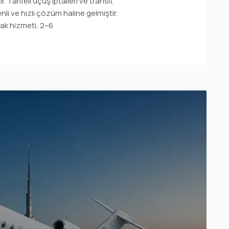
. Tarifeli uçuş iptalleri ve transit
nli ve hızlı çözüm haline gelmiştir.
ak hizmeti, 2–6