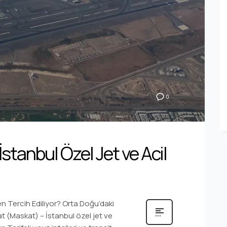
0
stanbul Özel Jet ve Acil
n Tercih Ediliyor? Orta Doğu’daki
at (Maskat) – İstanbul özel jet ve