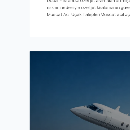
Dubai – İstanbul özel jet aramaları artmıştır
riskleri nedeniyle özel jet kiralama en güve
Muscat Acil Uçak Talepleri Muscat acil uç