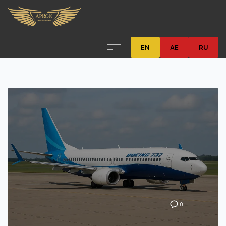
EN
AE
RU
0