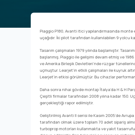
Piaggio P180, Avanti itici yapılandırmasında monte e
uçağıdır. İki pilot tarafından kullanılabilen 9 yolcu k
Tasarım çalışmaları 1979 yılında başlamıştır. Tasarımla
başlanmış, Piaggio ile gelişimi devam etmiş ve 1986 yı
ve Amerika Birleşik Devletleri’nde rüzgar tünellerind
uçmuştur. Learjet’in etkili çalışmaları ile kuyruk al
Learjet’in etkisi görülmüştür. Bu cihazlar performan
Daha sonra nihai gövde montajı İtalya’da H & H Parç
Çeşitli firmalar tarafından 2008 yılına kadar 150. U
gerçekleştiği rapor edilmiştir.
Geliştirilmiş Avanti II serisi ile Kasım 2005’de Avrupa
tarafından olmak üzere toplam 70 adet sipariş almışl
turboprop motorları kullanmakta ve yakıt tasarrufu