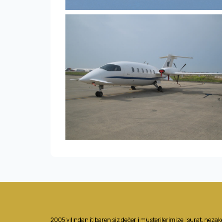
2005 yılından itibaren siz değerli müşterilerimize “sürat, nezake