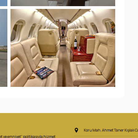
Koru Mah. Ahmet Taner Kışlalı 
t ve emniyet” politikasıyla hizmet