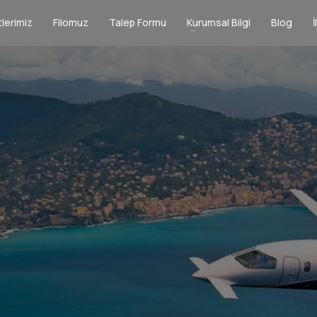
lerimiz
Filomuz
Talep Formu
Kurumsal Bilgi
Blog
İ