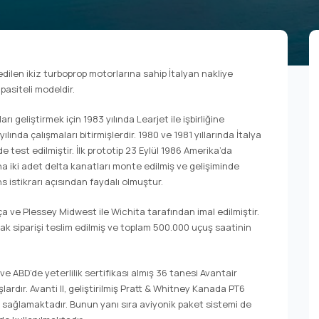
dilen ikiz turboprop motorlarına sahip İtalyan nakliye
apasiteli modeldir.
rı geliştirmek için 1983 yılında Learjet ile işbirliğine
lında çalışmaları bitirmişlerdir. 1980 ve 1981 yıllarında İtalya
e test edilmiştir. İlk prototip 23 Eylül 1986 Amerika’da
tına iki adet delta kanatları monte edilmiş ve gelişiminde
s istikrarı açısından faydalı olmuştur.
a ve Plessey Midwest ile Wichita tarafından imal edilmiştir.
çak siparişi teslim edilmiş ve toplam 500.000 uçuş saatinin
 ve ABD’de yeterlilik sertifikası almış 36 tanesi Avantair
ardır. Avanti II, geliştirilmiş Pratt & Whitney Kanada PT6
 sağlamaktadır. Bunun yanı sıra aviyonik paket sistemi de