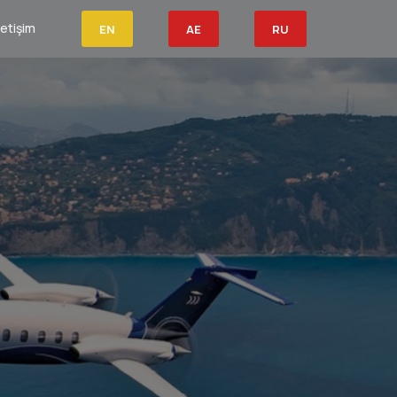
letişim
EN
AE
RU