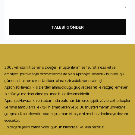
TALEBİ GÖNDER
2005 yılından itibaren siz değerli müşterilerimize “sürat, nezaket ve
emniyet” politikasıyla hizmet vermekte olan Apronjet Havacılık kurulduğu
günden itibaren sektörün lideri olarak zirvedeki yerini almıştır.
Apronjet Havacılık, sizlerden almış olduğu güç ve cesaret ile vazgeçilemeyen
bir dünya markası olma yolunda hızla ilerlemektedir.
Apronjet Havacılık, veri tabanında bulunan binlerce iş jeti, yüzlerce helikopter
ve hava ambulans ile 7/24 hizmet veren ve %100 müşteri memnuniyetiyle
çalışmak üzere kendini adamış uzman ekibiyle hizmetinizde olmaya devam
edecektir.
En değerli şeyin zaman olduğunun bilinciyle “kalkışa hazırız.”