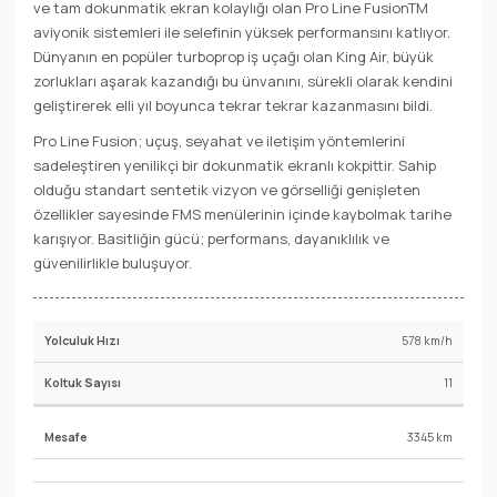
ve tam dokunmatik ekran kolaylığı olan Pro Line FusionTM
aviyonik sistemleri ile selefinin yüksek performansını katlıyor.
Dünyanın en popüler turboprop iş uçağı olan King Air, büyük
zorlukları aşarak kazandığı bu ünvanını, sürekli olarak kendini
geliştirerek elli yıl boyunca tekrar tekrar kazanmasını bildi.
Pro Line Fusion; uçuş, seyahat ve iletişim yöntemlerini
sadeleştiren yenilikçi bir dokunmatik ekranlı kokpittir. Sahip
olduğu standart sentetik vizyon ve görselliği genişleten
özellikler sayesinde FMS menülerinin içinde kaybolmak tarihe
karışıyor. Basitliğin gücü; performans, dayanıklılık ve
güvenilirlikle buluşuyor.
578 km/h
11
3345 km