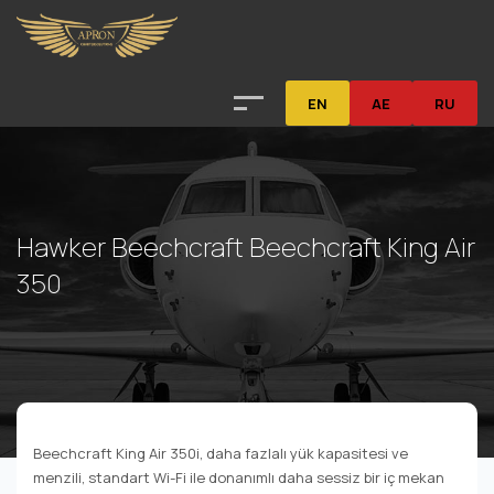
EN
AE
RU
Hawker Beechcraft Beechcraft King Air
350
Beechcraft King Air 350i, daha fazlalı yük kapasitesi ve
menzili, standart Wi-Fi ile donanımlı daha sessiz bir iç mekan