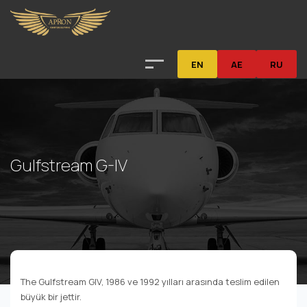
EN
AE
RU
Gulfstream G-IV
The Gulfstream GIV, 1986 ve 1992 yılları arasında teslim edilen
büyük bir jettir.