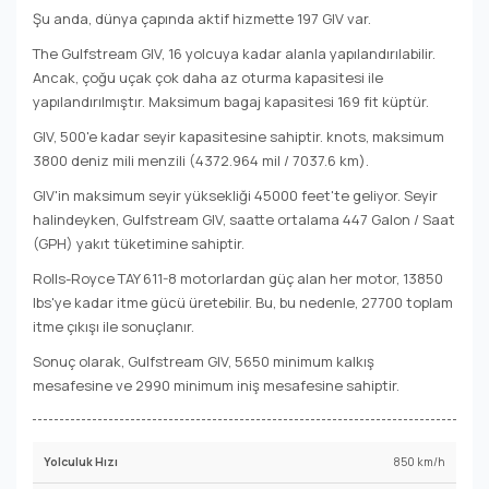
Şu anda, dünya çapında aktif hizmette 197 GIV var.
The Gulfstream GIV, 16 yolcuya kadar alanla yapılandırılabilir.
Ancak, çoğu uçak çok daha az oturma kapasitesi ile
yapılandırılmıştır. Maksimum bagaj kapasitesi 169 fit küptür.
GIV, 500'e kadar seyir kapasitesine sahiptir. knots, maksimum
3800 deniz mili menzili (4372.964 mil / 7037.6 km).
GIV'in maksimum seyir yüksekliği 45000 feet'te geliyor. Seyir
halindeyken, Gulfstream GIV, saatte ortalama 447 Galon / Saat
(GPH) yakıt tüketimine sahiptir.
Rolls-Royce TAY 611-8 motorlardan güç alan her motor, 13850
lbs'ye kadar itme gücü üretebilir. Bu, bu nedenle, 27700 toplam
itme çıkışı ile sonuçlanır.
Sonuç olarak, Gulfstream GIV, 5650 minimum kalkış
mesafesine ve 2990 minimum iniş mesafesine sahiptir.
850 km/h