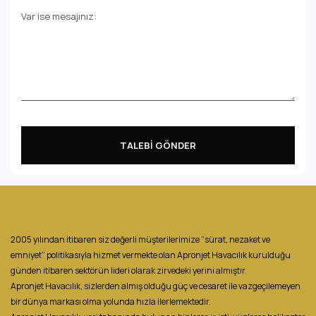
Var ise mesajınız:
TALEBİ GÖNDER
2005 yılından itibaren siz değerli müşterilerimize “sürat, nezaket ve
emniyet” politikasıyla hizmet vermekte olan Apronjet Havacılık kurulduğu
günden itibaren sektörün lideri olarak zirvedeki yerini almıştır.
Apronjet Havacılık, sizlerden almış olduğu güç ve cesaret ile vazgeçilemeyen
bir dünya markası olma yolunda hızla ilerlemektedir.