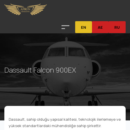
EN
AE
RU
Dassault Falcon 900EX
Dassault, sahip olduğu yapısal kalitesi, teknolojik ilerlemeye ve
yüksek standartlardaki mühendisliğe sahip şirkettir.