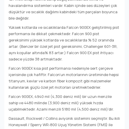
havalandırma sistemleri vardır. Kabin içinde ses düzeyleri çok
düşüktür ve sıcaklık dağılımı kabindeki tüm parçaları boyunca
bile değildir.
Yüksek kotlarda ve sıcaklıklarda Falcon 900EX geliştirilmiş pist
performansı ile dikkat çekmektedir. Falcon 900 pist
gereksinimi yüksek kotlarda ve sıcaklıklarda % 52 oranında
artar. (Benzer bir özel jet pist gereksinimi, Challenger 601-3R,
aynı koşullar altında% 83 artar.) Falcon 900 EX pist ihtiyacı
sadece yüzde 38 artmaktadır.
Falcon 900EX kısa pist performansı nedeniyle sert çerçeve
içerisinde çok hafiftir. Falcon’un motorlarının üretiminde hepsi
titanyum, kevlar ve karbon fiber kompozit gibi malzemeler
kullanılarak güçlü özel jet motorları üretmektedirler.
Falcon 900EX, 4940 mil (4,300 deniz mili) bir uzun menzile
sahip ve 4480 milinde (3,900 deniz mili) yüksek hızda
uçabilmektedir. Azami menzili 5180 mil (4,500 deniz mili)’dir.
Dassault, Rockwell / Collins aviyonik sistemini seçmiştir. Bu ikili
Honeywell / Sperry WR-800 Uçuş Yönetim Sistemi (FMS) ile