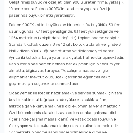
Geliştirilmiş büyük ve özel jeti olan 900’ü üreten firma, yaklaşık
10 sene sonra Falcon 900EX’in tanıtımını yaparak özel jet
pazarında büyük bir etki yaratmıştır.
Falcon 900EX kabini büyük olan bir seridir. Bu büyüklük 39 feet
uzunluğunda, 7.7 feet genişliğinde, 6.1 feet yüksekliğinde ve
1.264 metreküp (kokpit dahil değildir) toplam hacme sahiptir.
Standart koltuk düzeni 8 ve 12 çift koltuklu olarak ve içinde 3
kişilik divan büyüklüğünde oturma ve dinlenme yeri vardır.
Ayrıca iki koltuk arkaya yatırılarak yatak haline dönüşmektedir.
Kabin içerisinde hemen hemen her ekipman için bir bölüm yer
almakta, bilgisayar, tarayıcı, TV, çalışma masası vb.. gibi
ekipmanlar mevcut olup, uçak içerisinde eğlenceli vakit
geçirmek için seçenekler sunmaktadır.
Sıcak yemek ile içecek hazırlamak ve servise sunmak için tam
boy bir kabin mutfağı içerisinde yüksek sıcaklıkta fırın,
mikrodalga ve kahve makinesi gibi ekipmanlar yer almaktadır.
Özel bölümlenmiş olarak dizayn edilen odaları çalışma ofisi
(içerisinde çalışma masası dahil) ve yatak odası (büyük ve
özel yapım yatak bulunmaktadır) olarak kullanılabilmektedir.
127 metreküp hacme sahip bagaj bölmesinde klima ve