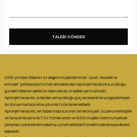
TALEBİ GÖNDER
2005 yılından itibaren siz değerli müşterilerimize “sürat, nezaket ve
emniyet” politikasıyla hizmet vermekte olan Apronjet Havacılık kurulduğu
günden itibaren sektörün lideri olarak zirvedeki yerini almıştır.
Apronjet Havacılık, sizlerden almış olduğu güç ve cesaret ile vazgeçilemeyen
bir dünya markası olma yolunda hızla ilerlemektedir.
Apronjet Havacılık, veri tabanında bulunan binlerce iş jeti, yüzlerce helikopter
ve hava ambulans ile 7/24 hizmet veren ve %100 müşteri memnuniyetiyle
çalışmak üzere kendini adamış uzman ekibiyle hizmetinizde olmaya devam
edecektir.