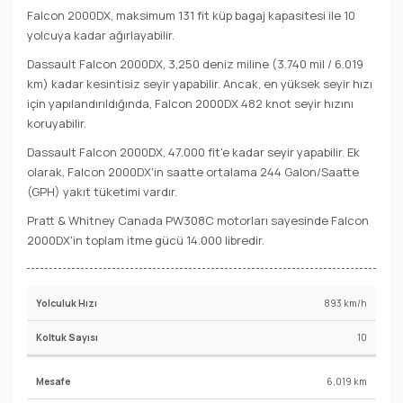
Falcon 2000DX, maksimum 131 fit küp bagaj kapasitesi ile 10
yolcuya kadar ağırlayabilir.
Dassault Falcon 2000DX, 3,250 deniz miline (3.740 mil / 6.019
km) kadar kesintisiz seyir yapabilir. Ancak, en yüksek seyir hızı
için yapılandırıldığında, Falcon 2000DX 482 knot seyir hızını
koruyabilir.
Dassault Falcon 2000DX, 47.000 fit'e kadar seyir yapabilir. Ek
olarak, Falcon 2000DX'in saatte ortalama 244 Galon/Saatte
(GPH) yakıt tüketimi vardır.
Pratt & Whitney Canada PW308C motorları sayesinde Falcon
2000DX'in toplam itme gücü 14.000 libredir.
893 km/h
10
6,019 km