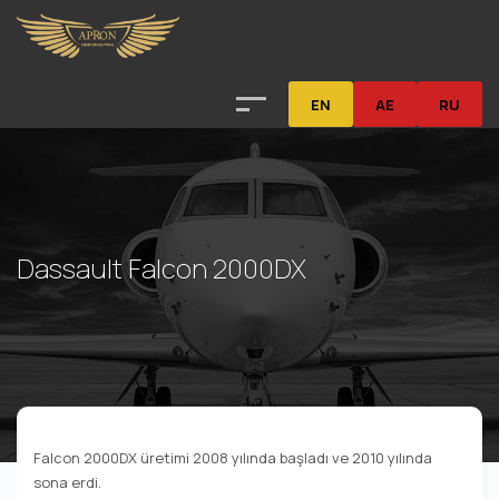
EN
AE
RU
Dassault Falcon 2000DX
Falcon 2000DX üretimi 2008 yılında başladı ve 2010 yılında
sona erdi.