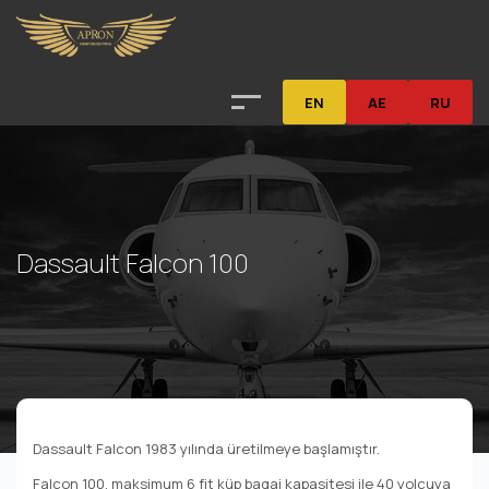
EN
AE
RU
Dassault Falcon 100
Dassault Falcon 1983 yılında üretilmeye başlamıştır.
Falcon 100, maksimum 6 fit küp bagaj kapasitesi ile 40 yolcuya