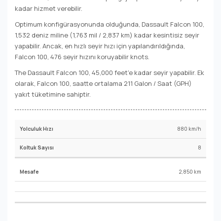
kadar hizmet verebilir.
Optimum konfigürasyonunda olduğunda, Dassault Falcon 100,
1,532 deniz miline (1,763 mil / 2,837 km) kadar kesintisiz seyir
yapabilir. Ancak, en hızlı seyir hızı için yapılandırıldığında,
Falcon 100, 476 seyir hızını koruyabilir knots.
The Dassault Falcon 100, 45,000 feet'e kadar seyir yapabilir. Ek
olarak, Falcon 100, saatte ortalama 211 Galon / Saat (GPH)
yakıt tüketimine sahiptir.
880 km/h
8
2,850 km