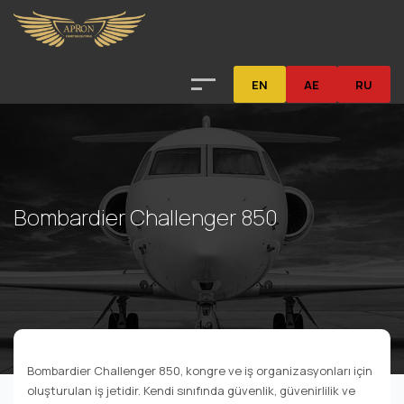
EN
AE
RU
Bombardier Challenger 850
Bombardier Challenger 850, kongre ve iş organizasyonları için
oluşturulan iş jetidir. Kendi sınıfında güvenlik, güvenirlilik ve