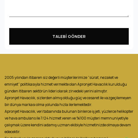
TALEBİ GÖNDER
2005 yılından itibaren siz değerli müşterilerimize “sürat, nezaket ve
emniyet” politikasıyla hizmet vermekte olan Apronjet Havacılık kurulduğu
günden itibaren sektörün lideri olarak zirvedeki yerini almıştır.
Apronjet Havacılık, sizlerden almış olduğu güç ve cesaret ile vazgeçilemeyen
bir dünya markası olma yolunda hızla ilerlemektedir.
Apronjet Havacılık, veri tabanında bulunan binlerce iş jeti, yüzlerce helikopter
ve hava ambulans ile 7/24 hizmet veren ve %100 müşteri memnuniyetiyle
çalışmak üzere kendini adamış uzman ekibiyle hizmetinizde olmaya devam
edecektir.