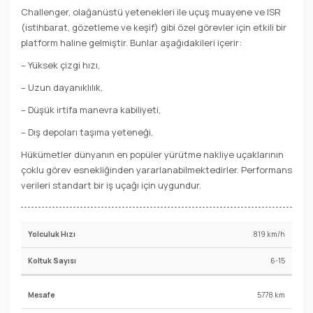
Challenger, olağanüstü yetenekleri ile uçuş muayene ve ISR
(istihbarat, gözetleme ve keşif) gibi özel görevler için etkili bir
platform haline gelmiştir. Bunlar aşağıdakileri içerir:
– Yüksek çizgi hızı,
– Uzun dayanıklılık,
– Düşük irtifa manevra kabiliyeti,
– Dış depoları taşıma yeteneği,
Hükümetler dünyanın en popüler yürütme nakliye uçaklarının
çoklu görev esnekliğinden yararlanabilmektedirler. Performans
verileri standart bir iş uçağı için uygundur.
819 km/h
6-15
5778 km