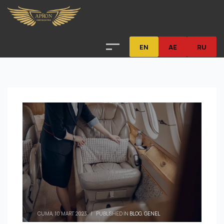
EN
AE
RU
CUMA, 10 MART 2023
/
PUBLISHED IN
BLOG
,
GENEL