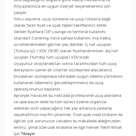
ihtiyaçlarınıza en uygun özel jet seçeneklerimiz için
çalışılır.
Yolcu sayısına, uçuş süresine ve uçuş rotasına bağlı
olarak farklı fiyat ve uçak tipleri tekliflerimiz iletilir.
Verilen fiyatlara CIP Lounge ve terminal kullanımı,
standart Catering, hava sahası kullanımı, iniş-kalkış
ücretlendirmeleri gibi her şey dahildir. İç hat uçuşları
(Türkiye içi) + KDV (%18) olarak fiyatlandırılırken, dış hat
uçuşları (Yurtdışı tüm uçuşlar) KDV’sizdir.
Uçuşunuz onaylandıktan sonra tarafımızdan tüm uçuş
detaylarını içeren bir charter sözleşmesi alacaksınız.
İmzalanan sözleşmeye istinaden uygun ödeme yöntemini
kullanarak ödemeniz gerçekleştirmeniz ile uçuş
operasyonunuz başlatılır.
Apronjet Havacılık bu noktada profesyonel uçuş planlama
ve operasyon ekibi ile tüm süreci özenle organize
ederken sizin yapacağınız tek şey arkanıza yaslanıp
seyahatinizin keyfini çıkarmak. Özel uçak nasıl kiralanır ile
ilgili bir çok sorunuzun cevabını bu makalede aldığınızdan
eminiz, şimdi özel ulak kiralama ile ilgili hemen Teklif Almak
İçin
Tıklayın