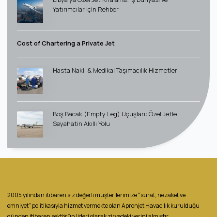
Yatırımcılar İçin Rehber
Cost of Chartering a Private Jet
Hasta Nakli & Medikal Taşımacılık Hizmetleri
Boş Bacak (Empty Leg) Uçuşları: Özel Jetle
Seyahatin Akıllı Yolu
2005 yılından itibaren siz değerli müşterilerimize “sürat, nezaket ve
emniyet” politikasıyla hizmet vermekte olan Apronjet Havacılık kurulduğu
günden itibaren sektörün lideri olarak zirvedeki yerini almıştır.