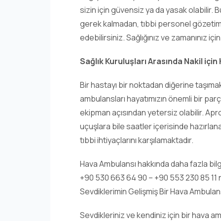
sizin için güvensiz ya da yasak olabilir
gerek kalmadan, tıbbi personel gözetimi
edebilirsiniz. Sağlığınız ve zamanınız içi
Sağlık Kuruluşları Arasında Nakil için
Bir hastayı bir noktadan diğerine taşımak
ambulansları hayatımızın önemli bir par
ekipman açısından yetersiz olabilir. Ap
uçuşlara bile saatler içerisinde hazırlanar
tıbbi ihtiyaçlarını karşılamaktadır.
Hava Ambulansı hakkında daha fazla bilgi
+90 530 663 64 90 – +90 553 230 85 11 nu
Sevdiklerimin Gelişmiş Bir Hava Ambulans
Sevdikleriniz ve kendiniz için bir hava a