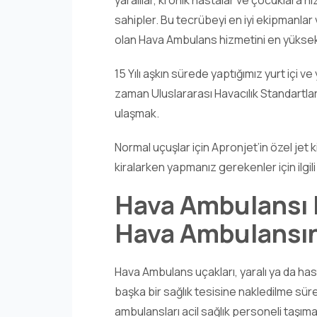
yaralılar, kronik hastalar ve çocuklar
sahipler. Bu tecrübeyi en iyi ekipmanlar v
olan Hava Ambulans hizmetini en yüksek 
15 Yılı aşkın sürede yaptığımız yurt içi ve 
zaman Uluslararası Havacılık Standartla
ulaşmak.
Normal uçuşlar için Apronjet’in özel jet 
kiralarken yapmanız gerekenler için ilgi
Hava Ambulansı 
Hava Ambulansın
Hava Ambulans uçakları, yaralı ya da has
başka bir sağlık tesisine nakledilme süre
ambulansları acil sağlık personeli taşım