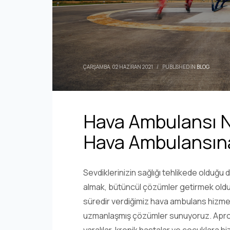
ÇARŞAMBA, 02 HAZIRAN 2021
/
PUBLISHED IN
BLOG
Hava Ambulansı N
Hava Ambulansına
Sevdiklerinizin sağlığı tehlikede olduğ
almak, bütüncül çözümler getirmek oldukç
süredir verdiğimiz hava ambulans hizme
uzmanlaşmış çözümler sunuyoruz. Apronje