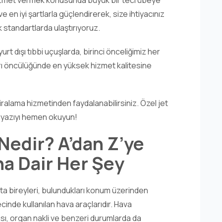
a hizmet vermek konusunda büyük bir tecrübeye
e en iyi şartlarla güçlendirerek, size ihtiyacınız
standartlarda ulaştırıyoruz.
yurt dışı tıbbi uçuşlarda, birinci önceliğimiz her
rı öncülüğünde en yüksek hizmet kalitesine
kiralama hizmetinden faydalanabilirsiniz. Özel jet
li yazıyı hemen okuyun!
Nedir? A’dan Z’ye
a Dair Her Şey
ta bireyleri, bulundukları konum üzerinden
cinde kullanılan hava araçlarıdır. Hava
ası, organ nakli ve benzeri durumlarda da