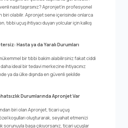
üvenli nasıl taşırsınız? Apronjet’in profesyonel
en biri olabilir. Apronjet sene içerisinde onlarca
, tıbbi uçuş ihtiyacı duyan yolcular için kalkış
ersiz: Hasta ya da Yaralı Durumları
kemmel bir tıbbi bakim alabilirsiniz fakat ciddi
 daha ideal bir tedavi merkezine ihtiyacınız
inde ya da ülke dışında en güvenli şekilde
ahatsızlık Durumlarında Apronjet Var
ından biri olan Apronjet, ticari uçuş
özel koşulları oluşturarak, seyahat etmenizi
ık sorunuyla başa çıkıyorsanız, ticari uçuşlar