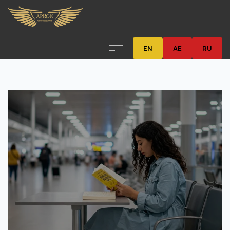
EN
AE
RU