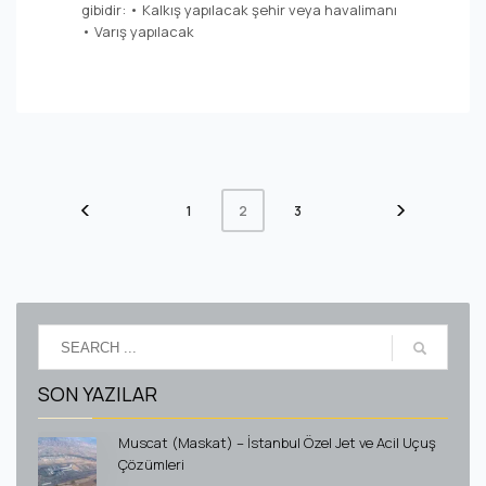
gibidir: • Kalkış yapılacak şehir veya havalimanı
• Varış yapılacak
1
3
2
SON YAZILAR
Muscat (Maskat) – İstanbul Özel Jet ve Acil Uçuş
Çözümleri